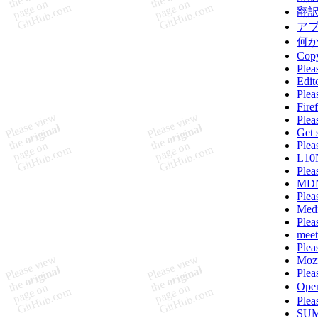
翻
ア
何
Copy
Plea
Edit
Plea
Fire
Plea
Get 
Plea
L10N
Plea
MDN
Plea
Med
Plea
mee
Plea
Mozi
Plea
Ope
Plea
SUMO