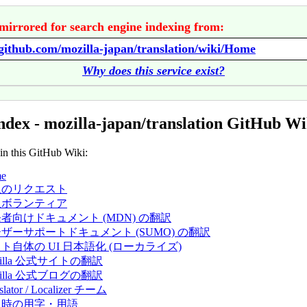
mirrored for search engine indexing from:
/github.com/mozilla-japan/translation/wiki/Home
Why does this service exist?
ndex - mozilla-japan/translation GitHub Wi
 in this GitHub Wiki:
e
訳のリクエスト
訳ボランティア
者向けドキュメント (MDN) の翻訳
ザーサポートドキュメント (SUMO) の翻訳
ト自体の UI 日本語化 (ローカライズ)
zilla 公式サイトの翻訳
zilla 公式ブログの翻訳
slator / Localizer チーム
訳時の用字・用語