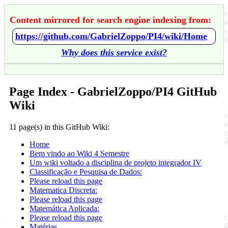
Content mirrored for search engine indexing from:
https://github.com/GabrielZoppo/PI4/wiki/Home
Why does this service exist?
Page Index - GabrielZoppo/PI4 GitHub
Wiki
11 page(s) in this GitHub Wiki:
Home
Bem vindo ao Wiki 4 Semestre
Um wiki voltado a disciplina de projeto integrador IV
Classificação e Pesquisa de Dados:
Please reload this page
Matematica Discreta:
Please reload this page
Matemática Aplicada:
Please reload this page
Matérias