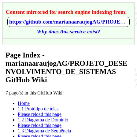
Content mirrored for search engine indexing from:
https://github.com/marianaaraujogAG/PROJETO_DESENVOLVIMENTO_DE_SISTEMAS/wiki/Home
Why does this service exist?
Page Index -
marianaaraujogAG/PROJETO_DESE
NVOLVIMENTO_DE_SISTEMAS
GitHub Wiki
7 page(s) in this GitHub Wiki:
Home
1.1 Protótipo de telas
Please reload this page
1.2 Diagrama de Domínio
Please reload this page
1.3 Diagrama de Sequência
Please reload this page