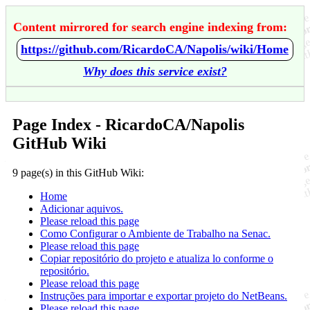
Content mirrored for search engine indexing from:
https://github.com/RicardoCA/Napolis/wiki/Home
Why does this service exist?
Page Index - RicardoCA/Napolis
GitHub Wiki
9 page(s) in this GitHub Wiki:
Home
Adicionar aquivos.
Please reload this page
Como Configurar o Ambiente de Trabalho na Senac.
Please reload this page
Copiar repositório do projeto e atualiza lo conforme o
repositório.
Please reload this page
Instruções para importar e exportar projeto do NetBeans.
Please reload this page