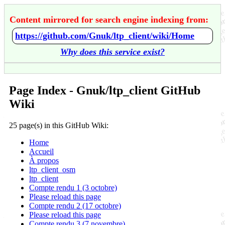
Content mirrored for search engine indexing from:
https://github.com/Gnuk/ltp_client/wiki/Home
Why does this service exist?
Page Index - Gnuk/ltp_client GitHub
Wiki
25 page(s) in this GitHub Wiki:
Home
Accueil
À propos
ltp_client_osm
ltp_client
Compte rendu 1 (3 octobre)
Please reload this page
Compte rendu 2 (17 octobre)
Please reload this page
Compte rendu 3 (7 novembre)