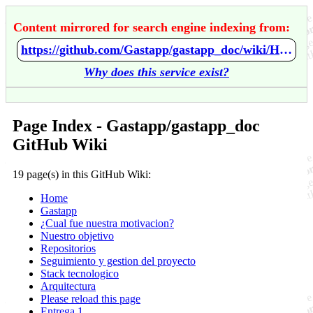
Content mirrored for search engine indexing from:
https://github.com/Gastapp/gastapp_doc/wiki/Home
Why does this service exist?
Page Index - Gastapp/gastapp_doc
GitHub Wiki
19 page(s) in this GitHub Wiki:
Home
Gastapp
¿Cual fue nuestra motivacion?
Nuestro objetivo
Repositorios
Seguimiento y gestion del proyecto
Stack tecnologico
Arquitectura
Please reload this page
Entrega 1