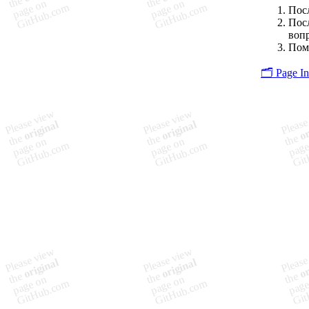
Пос
Пос
воп
Пом
🗂️ Page I