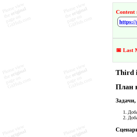
Content 
https:/
📅 Last 
Third 
План 
Задачи,
Доб
Доб
Сценари