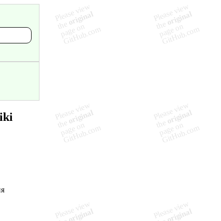
iki
ия