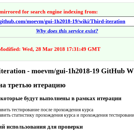
mirrored for search engine indexing from:
/github.com/moevm/gui-1h2018-19/wiki/Third-iteration
Why does this service exist?
Modified: Wed, 28 Mar 2018 17:31:49 GMT
iteration - moevm/gui-1h2018-19 GitHub W
на третью итерацию
 которые будут выполнены в рамках итерации
авить тестирование после прохождения курса
авить статистику прохождения курса и прохождения тестирован
й использования для проверки