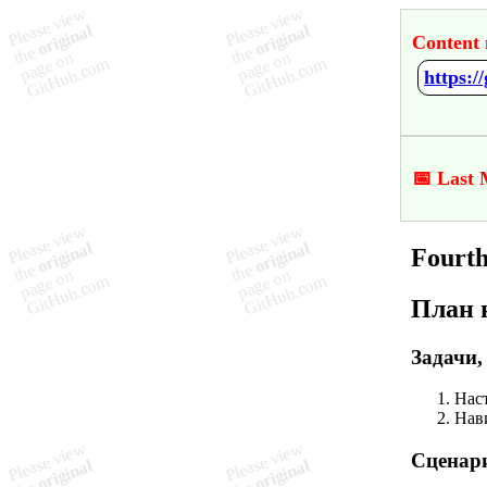
Content 
https:/
📅 Last 
Fourth
План 
Задачи,
Нас
Нави
Сценари