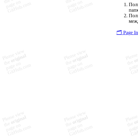
Поль
папк
Поль
межд
🗂️ Page I