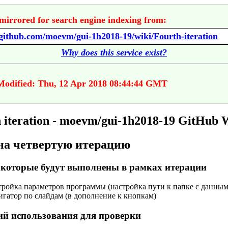
mirrored for search engine indexing from:
/github.com/moevm/gui-1h2018-19/wiki/Fourth-iteration
Why does this service exist?
Modified: Thu, 12 Apr 2018 08:44:44 GMT
 iteration - moevm/gui-1h2018-19 GitHub 
на четвертую итерацию
 которые будут выполнены в рамках итерации
тройка параметров программы (настройка пути к папке с данным
гатор по слайдам (в дополнение к кнопкам)
й использования для проверки