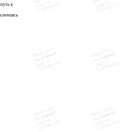
путь к
еключаясь