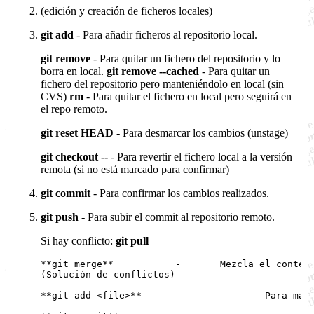
(edición y creación de ficheros locales)
git add
- Para añadir ficheros al repositorio local.
git remove
- Para quitar un fichero del repositorio y lo
borra en local.
git remove --cached
- Para quitar un
fichero del repositorio pero manteniéndolo en local (sin
CVS)
rm
- Para quitar el fichero en local pero seguirá en
el repo remoto.
git reset HEAD
- Para desmarcar los cambios (unstage)
git checkout --
- Para revertir el fichero local a la versión
remota (si no está marcado para confirmar)
git commit
- Para confirmar los cambios realizados.
git push
- Para subir el commit al repositorio remoto.
Si hay conflicto:
git pull
**git merge**		- 	Mezcla el contenido del remoto con el local. Detecta los conflictos.

(Solución de conflictos)

**git add <file>**		-	Para marcar el conflicto como resuelto
