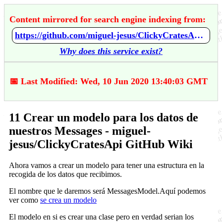
Content mirrored for search engine indexing from:
https://github.com/miguel-jesus/ClickyCratesApi/wiki/11-Crear-un-modelo-para-los-datos-de-nuestros-Messages
Why does this service exist?
📅 Last Modified: Wed, 10 Jun 2020 13:40:03 GMT
11 Crear un modelo para los datos de
nuestros Messages - miguel-
jesus/ClickyCratesApi GitHub Wiki
Ahora vamos a crear un modelo para tener una estructura en la
recogida de los datos que recibimos.
El nombre que le daremos será MessagesModel.Aquí podemos
ver como
se crea un modelo
El modelo en si es crear una clase pero en verdad serian los