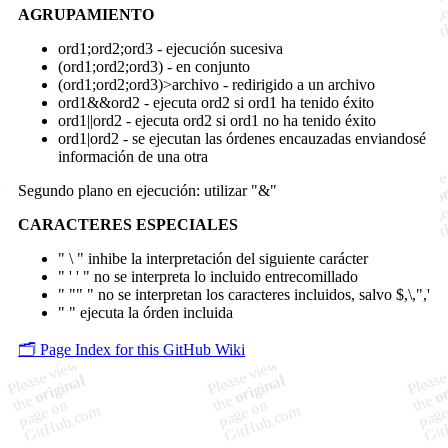
AGRUPAMIENTO
ord1;ord2;ord3 - ejecución sucesiva
(ord1;ord2;ord3) - en conjunto
(ord1;ord2;ord3)>archivo - redirigido a un archivo
ord1&&ord2 - ejecuta ord2 si ord1 ha tenido éxito
ord1||ord2 - ejecuta ord2 si ord1 no ha tenido éxito
ord1|ord2 - se ejecutan las órdenes encauzadas enviandosé
información de una otra
Segundo plano en ejecución: utilizar "&"
CARACTERES ESPECIALES
" \ " inhibe la interpretación del siguiente carácter
" ' ' " no se interpreta lo incluido entrecomillado
" "" " no se interpretan los caracteres incluidos, salvo $,\,",'
"
" ejecuta la órden incluida
🗂️ Page Index for this GitHub Wiki