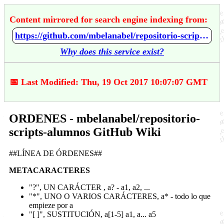
Content mirrored for search engine indexing from:
https://github.com/mbelanabel/repositorio-scripts-alumnos/wiki/ORDENES
Why does this service exist?
📅 Last Modified: Thu, 19 Oct 2017 10:07:07 GMT
ORDENES - mbelanabel/repositorio-
scripts-alumnos GitHub Wiki
##LÍNEA DE ÓRDENES##
METACARACTERES
"?", UN CARÁCTER , a? - a1, a2, ...
"*", UNO O VARIOS CARÁCTERES, a* - todo lo que
empieze por a
"[ ]", SUSTITUCIÓN, a[1-5] a1, a... a5