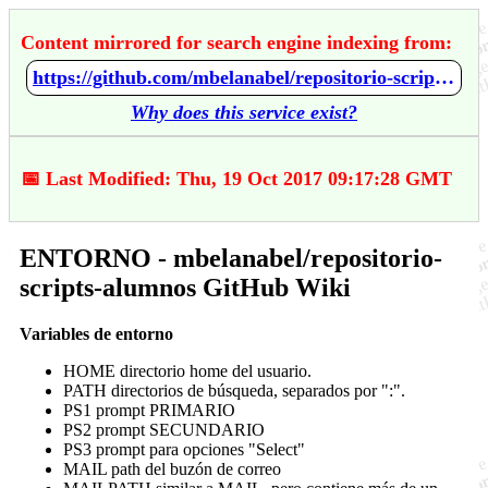
Content mirrored for search engine indexing from:
https://github.com/mbelanabel/repositorio-scripts-alumnos/wiki/ENTORNO
Why does this service exist?
📅 Last Modified: Thu, 19 Oct 2017 09:17:28 GMT
ENTORNO - mbelanabel/repositorio-
scripts-alumnos GitHub Wiki
Variables de entorno
HOME directorio home del usuario.
PATH directorios de búsqueda, separados por ":".
PS1 prompt PRIMARIO
PS2 prompt SECUNDARIO
PS3 prompt para opciones "Select"
MAIL path del buzón de correo