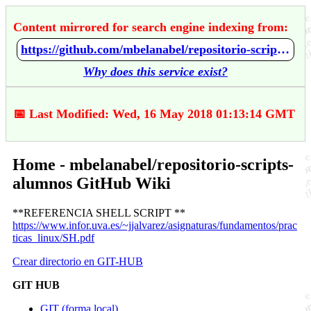
Content mirrored for search engine indexing from:
https://github.com/mbelanabel/repositorio-scripts-alumnos/wiki/Home
Why does this service exist?
📅 Last Modified: Wed, 16 May 2018 01:13:14 GMT
Home - mbelanabel/repositorio-scripts-
alumnos GitHub Wiki
**REFERENCIA SHELL SCRIPT **
https://www.infor.uva.es/~jjalvarez/asignaturas/fundamentos/prac
ticas_linux/SH.pdf
Crear directorio en GIT-HUB
GIT HUB
GIT (forma local)