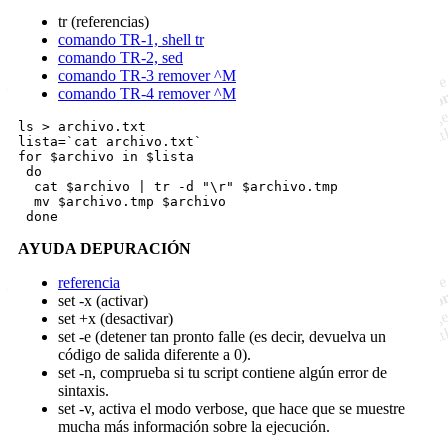
tr (referencias)
comando TR-1, shell tr
comando TR-2, sed
comando TR-3 remover ^M
comando TR-4 remover ^M
ls > archivo.txt

lista=`cat archivo.txt`

for $archivo in $lista

 do

  cat $archivo | tr -d "\r" $archivo.tmp

  mv $archivo.tmp $archivo

AYUDA DEPURACIÓN
referencia
set -x (activar)
set +x (desactivar)
set -e (detener tan pronto falle (es decir, devuelva un
código de salida diferente a 0).
set -n, comprueba si tu script contiene algún error de
sintaxis.
set -v, activa el modo verbose, que hace que se muestre
mucha más información sobre la ejecución.