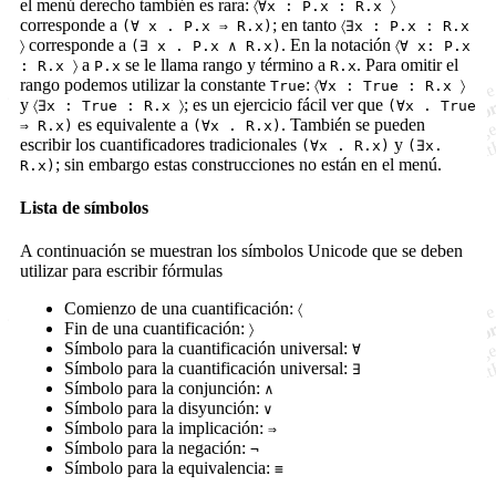
el menú derecho también es rara:
〈∀x : P.x : R.x 〉
corresponde a
; en tanto
(∀ x . P.x ⇒ R.x)
〈∃x : P.x : R.x
corresponde a
. En la notación
〉
(∃ x . P.x ∧ R.x)
〈∀ x: P.x
a
se le llama rango y término a
. Para omitir el
: R.x 〉
P.x
R.x
rango podemos utilizar la constante
:
True
〈∀x : True : R.x 〉
y
; es un ejercicio fácil ver que
〈∃x : True : R.x 〉
(∀x . True
es equivalente a
. También se pueden
⇒ R.x)
(∀x . R.x)
escribir los cuantificadores tradicionales
y
(∀x . R.x)
(∃x.
; sin embargo estas construcciones no están en el menú.
R.x)
Lista de símbolos
A continuación se muestran los símbolos Unicode que se deben
utilizar para escribir fórmulas
Comienzo de una cuantificación:
〈
Fin de una cuantificación:
〉
Símbolo para la cuantificación universal:
∀
Símbolo para la cuantificación universal:
∃
Símbolo para la conjunción:
∧
Símbolo para la disyunción:
∨
Símbolo para la implicación:
⇒
Símbolo para la negación:
¬
Símbolo para la equivalencia:
≡