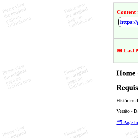
Content 
https:
📅 Last 
Home -
Requis
Histórico 
Versão - D
🗂️ Page I