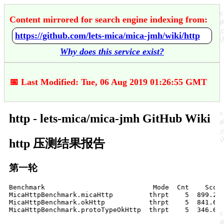
Content mirrored for search engine indexing from:
https://github.com/lets-mica/mica-jmh/wiki/http
Why does this service exist?
📅 Last Modified: Tue, 06 Aug 2019 01:26:55 GMT
http - lets-mica/mica-jmh GitHub Wiki
http 压测结果报告
第一轮
Benchmark                           Mode  Cnt    Score
MicaHttpBenchmark.micaHttp         thrpt    5  899.299
MicaHttpBenchmark.okHttp           thrpt    5  841.669