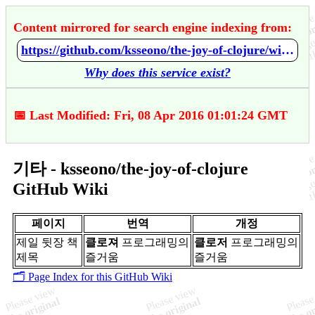
Content mirrored for search engine indexing from:
https://github.com/ksseono/the-joy-of-clojure/wiki/%EA%B8%B0%ED%83%80
Why does this service exist?
📅 Last Modified: Fri, 08 Apr 2016 01:01:24 GMT
기타 - ksseono/the-joy-of-clojure
GitHub Wiki
페이지
번역
개정
제일 뒷장 책
클로져
프로그래밍의
클로저
프로그래밍의
제목
즐거움
즐거움
🗂️ Page Index for this GitHub Wiki