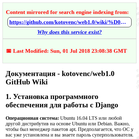
Content mirrored for search engine indexing from:
https://github.com/kotovenc/web1.0/wiki/%D0%94%D0%BE%D0%BA%D1%83%D0%BC%D0%B5%D0%BD%D1%82%D0%B0%D1%86%D0%B8%D1%8F
Why does this service exist?
📅 Last Modified: Sun, 01 Jul 2018 23:08:38 GMT
Документация - kotovenc/web1.0
GitHub Wiki
1. Установка программного
обеспечения для работы с Django
Операционная система:
Ubuntu 16.04 LTS или любой
другой дистрибутив на основе Ubuntu или Debian. Важно,
чтобы был менеджер пакетов apt. Предполагается, что ОС у
вас уже установлена и вы знаете пароль суперпользователя.