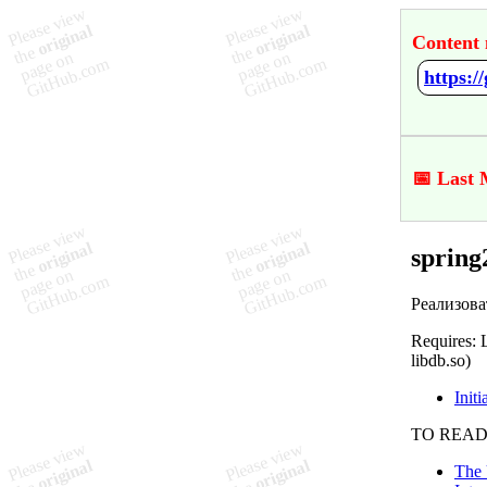
Content 
https:/
📅 Last 
spring
Реализова
Requires: 
libdb.so)
Initi
TO READ
The 