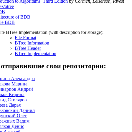
oduction to Algorithms. Third Edition
by
Cormen, Leiserson, Rivest
ez/otree
DB
itecture of BDB
cle BDB
te BTree Implementation (with description for storage):
File Format
BTree Information
BTree Header
BTree Implementation
 отправившие свои репозитории:
арина Александра
акова Марина
икарпов Андрей
иков Кирилл
нид Столяров
еева Дарья
ьковский Даниил
уянский Олег
ражных Вадим
ляков Денис
ев Алексей