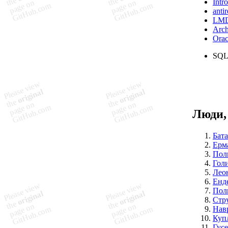
Intr
antir
LM
Arch
Ora
SQLi
Люди,
Бат
Ерм
Пол
Гол
Лео
Енд
Пол
Стр
Нав
Куп
Гус