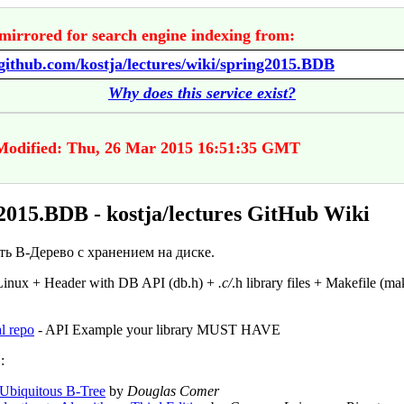
mirrored for search engine indexing from:
/github.com/kostja/lectures/wiki/spring2015.BDB
Why does this service exist?
Modified: Thu, 26 Mar 2015 16:51:35 GMT
2015.BDB - kostja/lectures GitHub Wiki
ть B-Дерево с хранением на диске.
Linux + Header with DB API (db.h) +
.c/
.h library files + Makefile (ma
al repo
- API Example your library MUST HAVE
:
Ubiquitous B-Tree
by
Douglas Comer