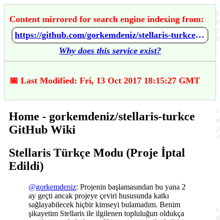
Content mirrored for search engine indexing from:
https://github.com/gorkemdeniz/stellaris-turkce/wiki/Home
Why does this service exist?
📅 Last Modified: Fri, 13 Oct 2017 18:15:27 GMT
Home - gorkemdeniz/stellaris-turkce
GitHub Wiki
Stellaris Türkçe Modu (Proje İptal
Edildi)
@gorkemdeniz
: Projenin başlamasından bu yana 2
ay geçti ancak projeye çeviri hususunda katkı
sağlayabilecek hiçbir kimseyi bulamadım. Benim
şikayetim Stellaris ile ilgilenen topluluğun oldukça