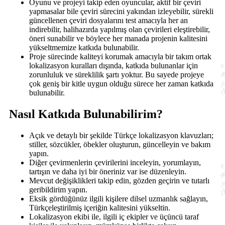
Oyunu ve projeyi takip eden oyuncular, aktif bir çeviri
yapmasalar bile çeviri sürecini yakından izleyebilir, sürekli
güncellenen çeviri dosyalarını test amacıyla her an
indirebilir, halihazırda yapılmış olan çevirileri eleştirebilir,
öneri sunabilir ve böylece her manada projenin kalitesini
yükseltmemize katkıda bulunabilir.
Proje sürecinde kaliteyi korumak amacıyla bir takım ortak
lokalizasyon kuralları dışında, katkıda bulunanlar için
zorunluluk ve süreklilik şartı yoktur. Bu sayede projeye
çok geniş bir kitle uygun olduğu sürece her zaman katkıda
bulunabilir.
Nasıl Katkıda Bulunabilirim?
Açık ve detaylı bir şekilde Türkçe lokalizasyon klavuzları;
stiller, sözcükler, öbekler oluşturun, güncelleyin ve bakım
yapın.
Diğer çevirmenlerin çevirilerini inceleyin, yorumlayın,
tartışın ve daha iyi bir öneriniz var ise düzenleyin.
Mevcut değişiklikleri takip edin, gözden geçirin ve tutarlı
geribildirim yapın.
Eksik gördüğünüz ilgili kişilere dilsel uzmanlık sağlayın,
Türkçeleştirilmiş içeriğin kalitesini yükseltin.
Lokalizasyon ekibi ile, ilgili iç ekipler ve üçüncü taraf