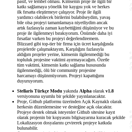
pasif, ve tembel olması. Kimsenin proje ile ilgili bir
katkı sağlamaya yönelik bir kaygısı yok ve herkes
ilk fırsatta eleştirmeye çalışıyor. Proje ile ilgili
yardımcı olabilecek birilerini bulabilseydim, yavaş
bile olsa projeyi tamamlamaya niyetliydim ancak
artık fazlasıyla zaman kaybettiğimi düşünüyor ve bu
proje ile ilgilenmeyi bırakıyorum. Önümde daha iyi
fırsatlar varken bu projeyi değerlendiremem.
Blizzard gibi top-tier bir firma için ücret karşılığında
projelerde çalışmaktayım, Karşılığını fazlasıyla
aldığım projeler yerine, kimsenin ilgilenmediği bu
topluluk projesine vaktimi ayırmayacağım. Özetle
tüm vaktimi, kimsenin katkı sağlama hususunda
ilgilenmediği, ölü bir community projesine
harcamayı düşünmüyorum. Projeyi kapattığımı
duyuruyorum.
Stellaris Türkçe Modu
yakında
Alpha
olarak
v1.8
versiyonuna uyumlu bir şekilde yayınlanacaktır.
Proje, Github platformu üzerinden Açık Kaynaklı olarak
herkesin düzenlemesine ve desteğine açık olacaktır.
Projeye destek olmak isteyenler Github sitesine kayıt
olarak projenin bir kopyasını bilgisayarına kuracak şekilde
Lokalizasyon dosyalarını çevirerek projeye katkıda
bulunabilir.