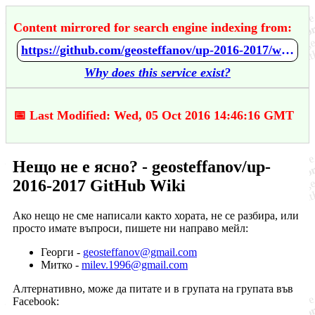
Content mirrored for search engine indexing from:
https://github.com/geosteffanov/up-2016-2017/wiki/%D0%9D%D0%B5%D1%89%D0%BE-%D0%BD%D0%B5-%D0%B5-%D1%8F%D1%81%D0%BD%D0%BE%3F
Why does this service exist?
📅 Last Modified: Wed, 05 Oct 2016 14:46:16 GMT
Нещо не е ясно? - geosteffanov/up-
2016-2017 GitHub Wiki
Ако нещо не сме написали както хората, не се разбира, или
просто имате въпроси, пишете ни направо мейл:
Георги -
geosteffanov@gmail.com
Митко -
milev.1996@gmail.com
Алтернативно, може да питате и в групата на групата във
Facebook: