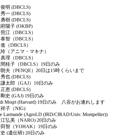
俊明 (DBCLS)
秀一 (DBCLS)
勇樹 (DBCLS)
府陽子 (OKBP)
照江（DBCLS）
泰智（DBCLS）
進（DBCLS）
城玲（アニマ・マキナ）
真理（DBCLS）
間桂子（DBCLS）19日のみ
朗夫（PENQE）20日は15時くらいまで
秀也 (DBCLS)
謙太郎（GAJ）19日のみ
正恵 (DBCLS)
剛史 (GAJ) 19日のみ
hdi Moqri (Harvard) 19日のみ 八谷がお連れします
祥子（NIG)
re Larmande (AgroLD (IRD/CIRAD/Univ. Montpellier))
江弘美（NARO) 20日のみ
田智（YOHAK）19日のみ
史 (遺伝研) 20日のみ