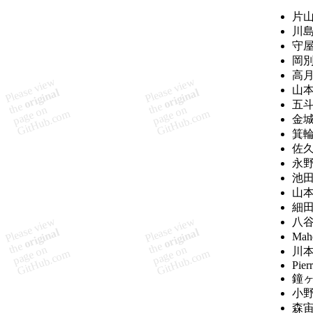
片山
川島
守屋
岡別
高月
山本
五斗
金
箕輪
佐久
永野
池田
山本
細田
八谷
Ma
川本
Pier
鐘ヶ
小野
森宙