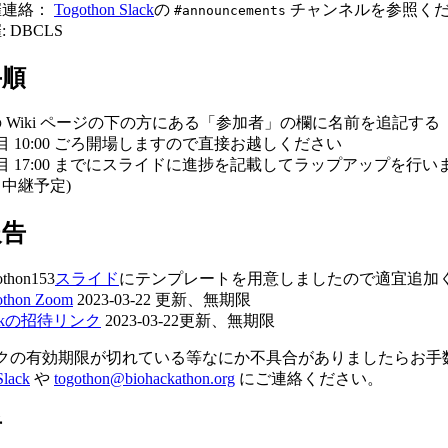
催連絡：
Togothon Slack
の
チャンネルを参照く
#announcements
: DBCLS
手順
 Wiki ページの下の方にある「参加者」の欄に名前を追記する
目 10:00 ごろ開場しますので直接お越しください
目 17:00 までにスライドに進捗を記載してラップアップを行います
中継予定)
報告
othon153
スライド
にテンプレートを用意しましたので適宜追加
othon Zoom
2023-03-22 更新、無期限
ackの招待リンク
2023-03-22更新、無期限
クの有効期限が切れている等なにか不具合がありましたらお手
Slack
や
togothon@biohackathon.org
にご連絡ください。
者