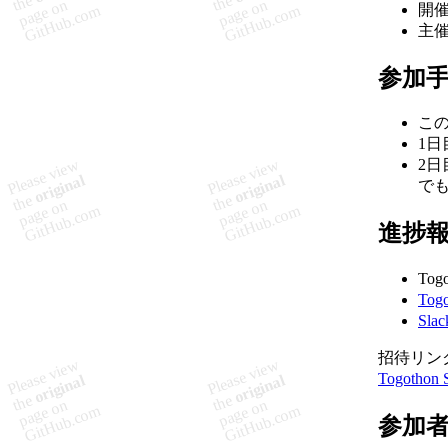
開
主催
参加
この
1日
2日
でも
進捗
Tog
Tog
Sl
招待リン
Togothon 
参加