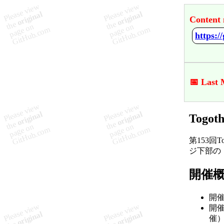
Content 
https:/
📅 Last 
Togoth
第153回
ジ下部の
開催
開催
開催
催