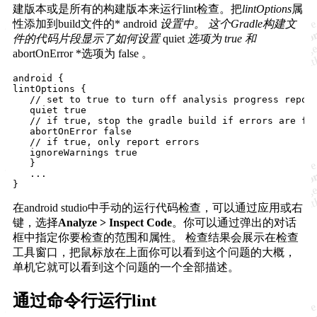
建版本或是所有的构建版本来运行lint检查。把
lintOptions
属
性添加到build文件的* android
设置中。 这个Gradle构建文
件的代码片段显示了如何设置
quiet
选项为 true 和
abortOnError *选项为 false 。
android {

lintOptions {

   // set to true to turn off analysis progress report
   quiet true

   // if true, stop the gradle build if errors are fou
   abortOnError false

   // if true, only report errors

   ignoreWarnings true

   }

   ...

在android studio中手动的运行代码检查，可以通过应用或右
键，选择
Analyze > Inspect Code
。你可以通过弹出的对话
框中指定你要检查的范围和属性。 检查结果会展示在检查
工具窗口，把鼠标放在上面你可以看到这个问题的大概，
单机它就可以看到这个问题的一个全部描述。
通过命令行运行lint