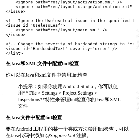
    <ignore path="res/layout/activation.xml" />

    <ignore path="res/layout-xlarge/activation.xml" />
</issue>

<!-- Ignore the UselessLeaf issue in the specified fil
<issue id="UselessLeaf">

    <ignore path="res/layout/main.xml" />

</issue>

<!-- Change the severity of hardcoded strings to "erro
<issue id="HardcodedText" severity="error" />

在Java和XML文件中配置lint检查
你可以在Java和xml文件中禁用lint检查
小提示：如果你使用Android Studio，你可以使
用** File > Settings > Project Settings >
Inspections**特性来管理lint检查你的Java和XML
文件
在Java文件中配置lint检查
要在Android 工程里的某一个类或方法禁用lint检查，可以
在Java代码中添加
@SuppressLint
注解。