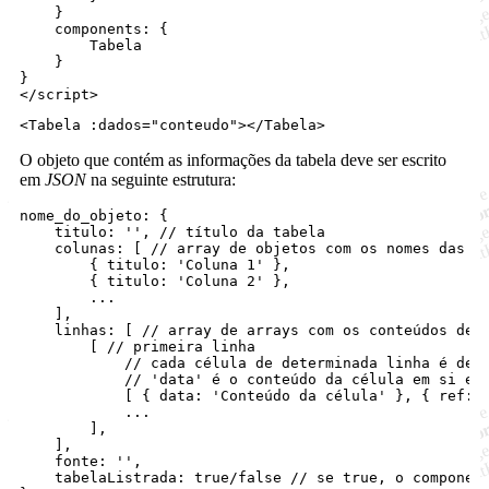
    }
    components
:
 {
        Tabela
    }
}
</
script
>
<
Tabela
 :
dados
=
"
conteudo
"
></
Tabela
>
O objeto que contém as informações da tabela deve ser escrito
em
JSON
na seguinte estrutura:
nome_do_objeto: 
{
titulo
: 
''
,
// título da tabela
colunas
: 
[
// array de objetos com os nomes das c
{
titulo
: 
'Coluna 1'
}
,
{
titulo
: 
'Coluna 2'
}
,
        ...

]
,
linhas
: 
[
// array de arrays com os conteúdos de 
[
// primeira linha
// cada célula de determinada linha é def
// 'data' é o conteúdo da célula em si e 
[
{
data
: 
'Conteúdo da célula'
}
,
{
ref
: 
            ...

]
,
]
,
fonte
: 
''
,
tabelaListrada
: 
true
/
false
// se true, o componen