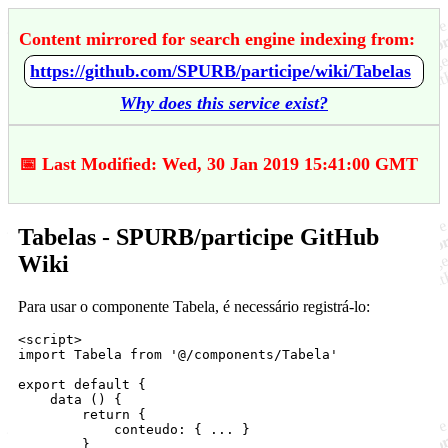
Content mirrored for search engine indexing from:
https://github.com/SPURB/participe/wiki/Tabelas
Why does this service exist?
📅 Last Modified: Wed, 30 Jan 2019 15:41:00 GMT
Tabelas - SPURB/participe GitHub
Wiki
Para usar o componente Tabela, é necessário registrá-lo:
<
script
>
import
Tabela
from
'
@/components/Tabela
'
export
default
 {
data
 () {
return
 {
            conteudo
:
 { 
...
 }
        }