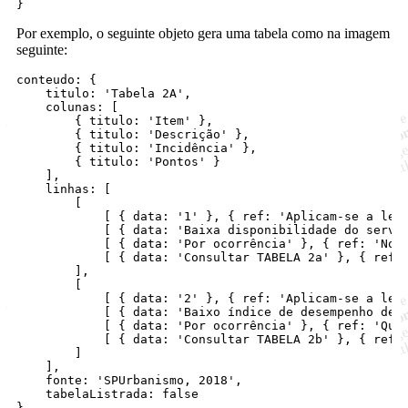
}
Por exemplo, o seguinte objeto gera uma tabela como na imagem
seguinte:
conteudo: 
{
titulo
: 
'Tabela 2A'
,
colunas
: 
[
{
titulo
: 
'Item'
}
,
{
titulo
: 
'Descrição'
}
,
{
titulo
: 
'Incidência'
}
,
{
titulo
: 
'Pontos'
}
]
,
linhas
: 
[
[
[
{
data
: 
'1'
}
,
{
ref
: 
'Aplicam-se a leg
[
{
data
: 
'Baixa disponibilidade do servi
[
{
data
: 
'Por ocorrência'
}
,
{
ref
: 
'No 
[
{
data
: 
'Consultar TABELA 2a'
}
,
{
ref
:
]
,
[
[
{
data
: 
'2'
}
,
{
ref
: 
'Aplicam-se a leg
[
{
data
: 
'Baixo índice de desempenho de 
[
{
data
: 
'Por ocorrência'
}
,
{
ref
: 
'Qua
[
{
data
: 
'Consultar TABELA 2b'
}
,
{
ref
:
]
]
,
fonte
: 
'SPUrbanismo, 2018'
,
tabelaListrada
: 
false
}