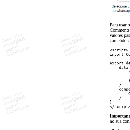
Para usar 
CommentsCo
valores pa
conteúdo c
<
script
>
import
C
export
d
data
        
        
    }
    comp
        
    }
}
</
script
Important
no sua con