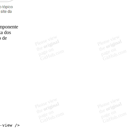
omponente
za dos
o de
-view />