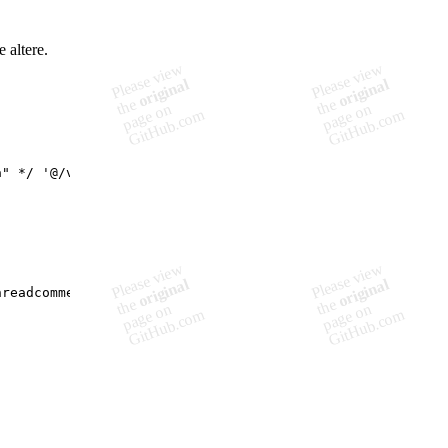
 altere.
a" */
'@/views/SuaConsulta'
)
,
hreadcomments" */
'@/views/ThreadComments'
)