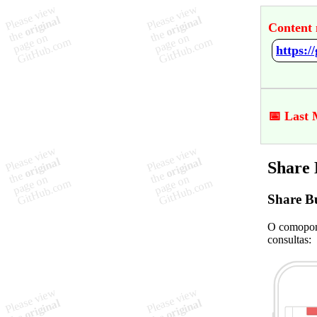
Content 
https:/
📅 Last 
Share 
Share B
O comopone
consultas: