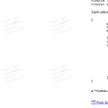
<
Indice
 
<
router-
Após adicio
{
}
⚠️ **GitHub.c
🗂️ Page I