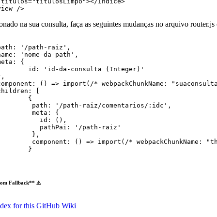
:
titulos
=
"
titulosLimpo
"
></
Indice
>

view
 />
nado na sua consulta, faça as seguintes mudanças no arquivo router.js e
path
: 
'/path-raiz'
,
name
: 
'nome-da-path'
,
meta
: 
{
id
: 
'id-da-consulta (Integer)'
}
,
component
: 
(
)
=>
import
(
/* webpackChunkName: "suaconsult
children
: 
[
{
path
: 
'/path-raiz/comentarios/:idc'
,
meta
: 
{
id
: 
(
)
,
pathPai
: 
'/path-raiz'
}
,
component
: 
(
)
=>
import
(
/* webpackChunkName: "t
}
]
om Fallback** ⚠️
ndex for this GitHub Wiki