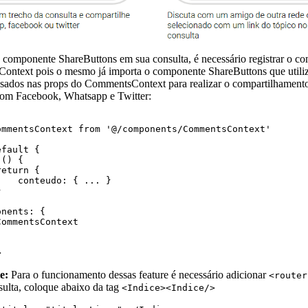
o componente ShareButtons em sua consulta, é necessário registrar o c
ntext pois o mesmo já importa o componente ShareButtons que utili
ssados nas props do CommentsContext para realizar o compartilhament
om Facebook, Whatsapp e Twitter:
ommentsContext
from
'
@/components/CommentsContext
'
efault
 {
 () {
return
 {
    conteudo
:
 { 
...
 }
}
onents
:
 {
CommentsContext
>
e:
Para o funcionamento dessas feature é necessário adicionar
<router
sulta, coloque abaixo da tag
<Indice><Indice/>