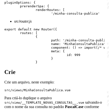
pluginOptions: {

	prerenderSpa: {

		renderRoutes: [

src/router.js
export default new Router({

	routes: [

		{

			path: '/minha-consulta-publica',

			name: 'MinhaConsultaPublica',

			component: () => import(/* webpackChunkName: "MinhaConsultaPublica" */ '@/views/MinhaConsultaPublica'),

			meta: {

				id: 999

			}

Crie
Crie um arquivo, neste exemplo:
Para criá-lo duplique o arquivo
salvando-o
src/view/__TEMPLATE_NOVAS_CONSULTAS__.vue
com o nome da sua consulta no padrão
PascalCase
conforme