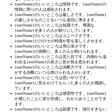
{userName}のいいところは情熱です。{userName}の
情熱に周りの人は感化されます。
{userName}のいいところは厳しさです。{userName}
の厳しさがものごとをいつも成功に導きます。
{userName}のいいところは知識です。博識な
{userName}を多くの人が頼りにしています。
{userName}のいいところはユニークさです。
{userName}だけのその特徴が皆を楽しくさせます。
{userName}のいいところは用心深さです。
{userName}の洞察に、多くの人が助けられます。
{userName}のいいところは見た目です。内側から溢
れ出る{userName}の良さに皆が気を惹かれます。
{userName}のいいところは決断力です。{userName}
がする決断にいつも助けられる人がいます。
{userName}のいいところは思いやりです。
{userName}に気をかけてもらった多くの人が感謝し
ています。
{userName}のいいところは感受性です。{userName}
が感じたことに皆が共感し、わかりあうことができ
ます。
{userName}のいいところは節度です。強引すぎない