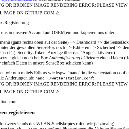
 uns in unseren Account auf OSEM ein und kopieren uns unter
menü (ganz rechts oben auf der Seite) --> Dashboard >> die SenseBo
unter der gewählten SenseBox noch --> Editieren --> Sicherheit >> de
lüssel" (=Security-Token; Anzeige über das "Auge" aktivieren)
setzen gleich noch bei
Box Authentifizierung aktivieren
einen Haken (da
r
einfach Daten in unsere SenseBox schicken kann)
en wir nun mittels Editors wie bspw. "nano" in die wetterstation.conf 
die Änderungen ab:
:
nano ./wetterstation.conf
ren registrieren
ationsverzeichnis des WLAN-Shellskriptes rufen wir (letztmalig)
auf und überspringen die Abfrage
Neuen Se