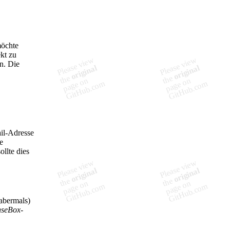
möchte
kt zu
n.
Die
il-Adresse
e
llte dies
abermals)
nseBox-