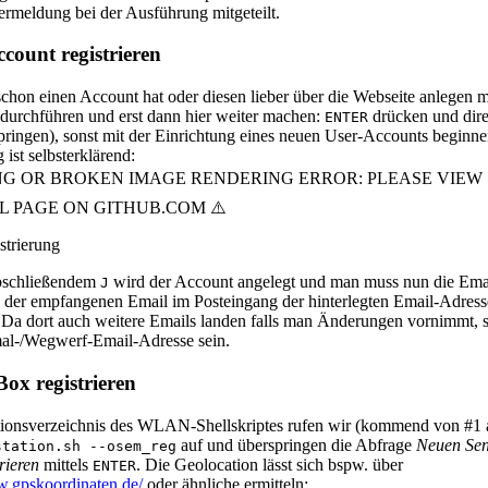
ermeldung bei der Ausführung mitgeteilt.
ccount registrieren
schon einen Account hat oder diesen lieber über die Webseite anlegen 
t durchführen und erst dann hier weiter machen:
drücken und dire
ENTER
pringen), sonst mit der Einrichtung eines neuen User-Accounts beginne
 ist selbsterklärend:
bschließendem
wird der Account angelegt und man muss nun die Ema
J
n der empfangenen Email im Posteingang der hinterlegten Email-Adress
. Da dort auch weitere Emails landen falls man Änderungen vornimmt, so
al-/Wegwerf-Email-Adresse sein.
Box registrieren
ationsverzeichnis des WLAN-Shellskriptes rufen wir (kommend von #1 
auf und überspringen die Abfrage
Neuen Se
station.sh --osem_reg
rieren
mittels
.
Die Geolocation lässt sich bspw. über
ENTER
w.gpskoordinaten.de/
oder ähnliche ermitteln: