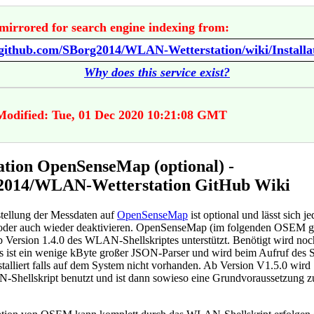
mirrored for search engine indexing from:
Why does this service exist?
Modified: Tue, 01 Dec 2020 10:21:08 GMT
lation OpenSenseMap (optional) -
2014/WLAN-Wetterstation GitHub Wiki
stellung der Messdaten auf
OpenSenseMap
ist optional und lässt sich je
 oder auch wieder deaktivieren. OpenSenseMap (im folgenden OSEM g
ab Version 1.4.0 des WLAN-Shellskriptes unterstützt. Benötigt wird noc
s ist ein wenige kByte großer JSON-Parser und wird beim Aufruf des S
stalliert falls auf dem System nicht vorhanden. Ab Version V1.5.0 wird
hellskript benutzt und ist dann sowieso eine Grundvoraussetzung z