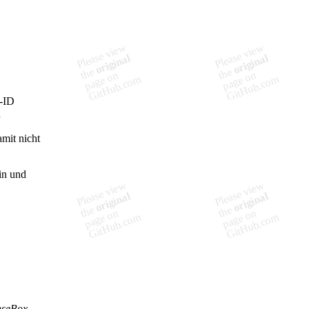
x-ID
n
mit nicht
ein und
nseBox-