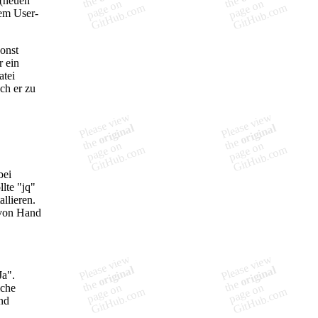
 (neuen
dem User-
sonst
r ein
atei
ch er zu
bei
lte "jq"
allieren.
 von Hand
Ja".
iche
nd