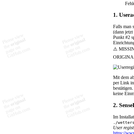
Fehl
1. Usera
Falls man 
(dann jetz
Punkt #2 s
Einrichtung
Mit dem a
per Link i
bestätigen
keine Einm
2. Sense
Im Install
./wetter
User regist
https://ww