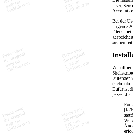
Die Instal
User, Sens
Account od
Bei der Us
nirgends A
Dienst bet
gespeicher
suchen hat
Install
Wir öffnen
Shellskript
laufender W
(siehe oben
Dafür ist 
passend zu
Für 
[Ja/
stat
Werd
Ände
erfo