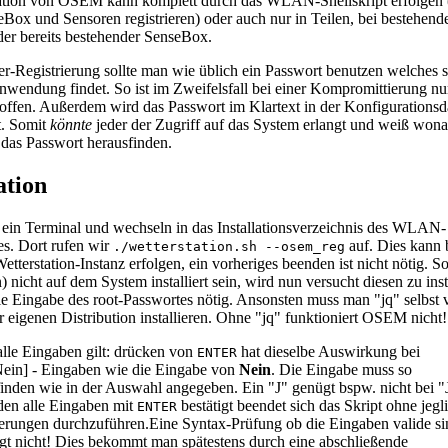
lation von OSEM kann komplett durch das WLAN-Shellskript erfolgen
eBox und Sensoren registrieren) oder auch nur in Teilen, bei bestehen
er bereits bestehender SenseBox.
er-Registrierung sollte man wie üblich ein Passwort benutzen welches 
nwendung findet. So ist im Zweifelsfall bei einer Kompromittierung nu
roffen. Außerdem wird das Passwort im Klartext in der Konfigurationsd
t. Somit
könnte
jeder der Zugriff auf das System erlangt und weiß wona
 das Passwort herausfinden.
ation
 ein Terminal und wechseln in das Installationsverzeichnis des WLAN-
es. Dort rufen wir
auf. Dies kann 
./wetterstation.sh --osem_reg
etterstation-Instanz erfolgen, ein vorheriges beenden ist nicht nötig.
Sol
) nicht auf dem System installiert sein, wird nun versucht diesen zu inst
die Eingabe des root-Passwortes nötig. Ansonsten muss man "jq" selbst
r eigenen Distribution installieren. Ohne "jq" funktioniert OSEM nicht!
alle Eingaben gilt: drücken von
hat dieselbe Auswirkung bei
ENTER
Nein] - Eingaben wie die Eingabe von
Nein
. Die Eingabe muss so
tfinden wie in der Auswahl angegeben. Ein "J" genügt bspw. nicht bei "
en alle Eingaben mit
bestätigt beendet sich das Skript ohne jegl
ENTER
rungen durchzuführen.
Eine Syntax-Prüfung ob die Eingaben valide si
lgt nicht! Dies bekommt man spätestens durch eine abschließende