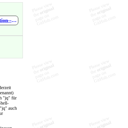
https://github.com/SBorg2014/WLAN-Wetterstation/wiki/Installation---OpenSenseMap-%28optional%29
derzeit
enannt)
h "jq" für
hell-
 "jq" auch
ur