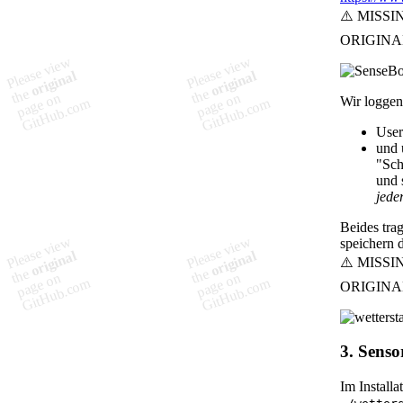
Wir loggen
User
und 
"Sch
und 
jede
Beides trag
speichern 
3. Senso
Im Install