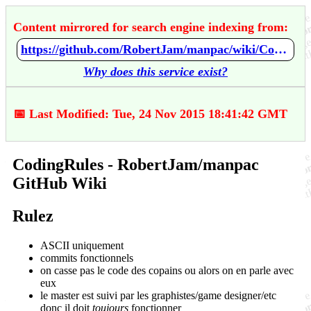
Content mirrored for search engine indexing from:
https://github.com/RobertJam/manpac/wiki/CodingRules
Why does this service exist?
📅 Last Modified: Tue, 24 Nov 2015 18:41:42 GMT
CodingRules - RobertJam/manpac
GitHub Wiki
Rulez
ASCII uniquement
commits fonctionnels
on casse pas le code des copains ou alors on en parle avec
eux
le master est suivi par les graphistes/game designer/etc
donc il doit
toujours
fonctionner