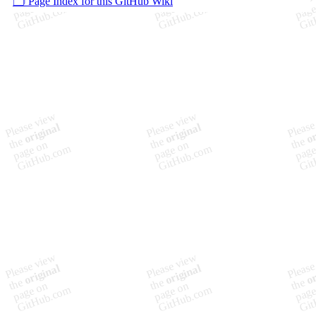
🗂️ Page Index for this GitHub Wiki