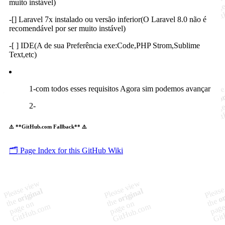
muito instável)
-[] Laravel 7x instalado ou versão inferior(O Laravel 8.0 não é
recomendável por ser muito instável)
-[ ] IDE(A de sua Preferência exe:Code,PHP Strom,Sublime
Text,etc)
1-com todos esses requisitos Agora sim podemos avançar
2-
⚠️ **GitHub.com Fallback** ⚠️
🗂️ Page Index for this GitHub Wiki