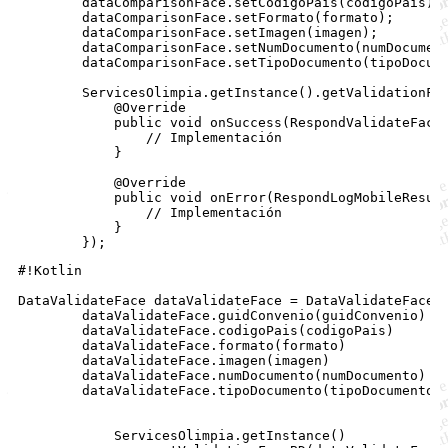
        dataComparisonFace.setCodigoPais(codigoPais);

        dataComparisonFace.setFormato(formato);

        dataComparisonFace.setImagen(imagen);

        dataComparisonFace.setNumDocumento(numDocument
        dataComparisonFace.setTipoDocumento(tipoDocume
        ServicesOlimpia.getInstance().getValidationFac
            @Override

            public void onSuccess(RespondValidateFace 
                // Implementación

            }

            @Override

            public void onError(RespondLogMobileResult
                // Implementación

            }

#!Kotlin

DataValidateFace dataValidateFace = DataValidateFace()
        dataValidateFace.guidConvenio(guidConvenio)

        dataValidateFace.codigoPais(codigoPais)

        dataValidateFace.formato(formato)

        dataValidateFace.imagen(imagen)

        dataValidateFace.numDocumento(numDocumento)

        dataValidateFace.tipoDocumento(tipoDocumento)

            ServicesOlimpia.getInstance()
