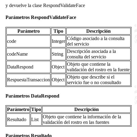
y devuelve la clase RespondValidateFace
Parámetros RespondValidateFace
Parámetro
Tipo
Descripción
Código asociado a la consulta
code
Integer
del servicio
Descripción asociada a la
codeName
String
consulta del servicio
Objeto que contiene la
DataRespond
Object
validación del rostro en la fuente
Objeto que describe si el
RespuestaTransaccion
Object
servicio fue o no consultado
Parámetros DataRespond
Parámetro
Tipo
Descripción
Objeto que contiene la información de la
Resultado
List
validación del rostro en las fuentes
Parámetros Resultado