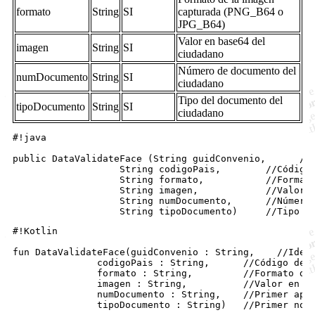
formato
String
SI
capturada (PNG_B64 o
JPG_B64)
Valor en base64 del
imagen
String
SI
ciudadano
Número de documento del
numDocumento
String
SI
ciudadano
Tipo del documento del
tipoDocumento
String
SI
ciudadano
#!java

public DataValidateFace (String guidConvenio,      //I
                   String codigoPais,        //Código 
                   String formato,           //Formato
                   String imagen,            //Valor e
                   String numDocumento,      //Número 
#!Kotlin

fun DataValidateFace(guidConvenio : String,    //Ident
               codigoPais : String,      //Código del 
               formato : String,         //Formato de 
               imagen : String,          //Valor en ba
               numDocumento : String,    //Primer apel