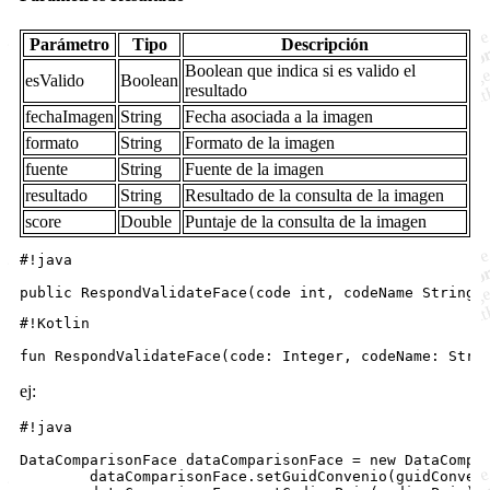
Parámetro
Tipo
Descripción
Boolean que indica si es valido el
esValido
Boolean
resultado
fechaImagen
String
Fecha asociada a la imagen
formato
String
Formato de la imagen
fuente
String
Fuente de la imagen
resultado
String
Resultado de la consulta de la imagen
score
Double
Puntaje de la consulta de la imagen
#!java

#!Kotlin

ej:
#!java

DataComparisonFace dataComparisonFace = new DataCompar
        dataComparisonFace.setGuidConvenio(guidConveni