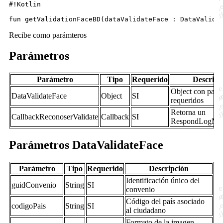
#!Kotlin

Recibe como parámteros
Parámetros
Parámetro
Tipo
Requerido
Descripc
Object con pará
DataValidateFace
Object
SI
requeridos
Retorna un
CallbackReconoserValidate
Callback
SI
RespondLogMob
Parámetros DataValidateFace
Parámetro
Tipo
Requerido
Descripción
Identificación único del
guidConvenio
String
SI
convenio
Código del país asociado
codigoPais
String
SI
al ciudadano
Formato de la imagen