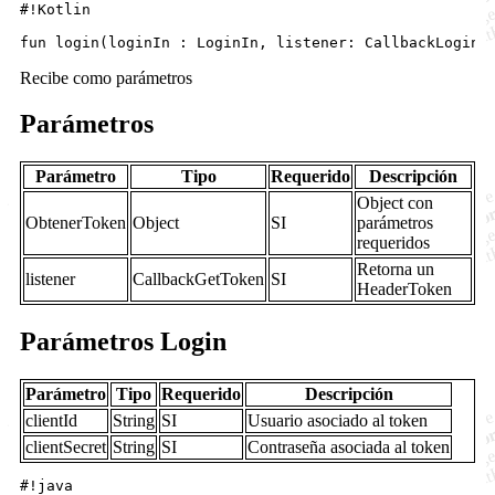
#!Kotlin

Recibe como parámetros
Parámetros
Parámetro
Tipo
Requerido
Descripción
Object con
ObtenerToken
Object
SI
parámetros
requeridos
Retorna un
listener
CallbackGetToken
SI
HeaderToken
Parámetros Login
Parámetro
Tipo
Requerido
Descripción
clientId
String
SI
Usuario asociado al token
clientSecret
String
SI
Contraseña asociada al token
#!java
