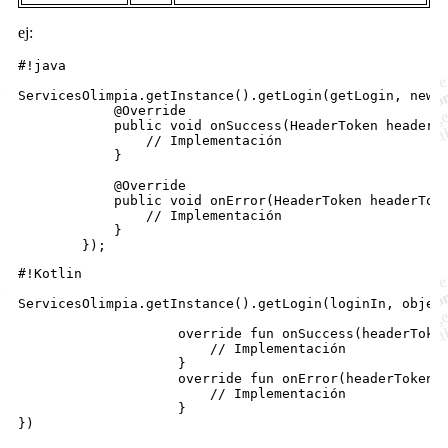
ej:
#!java

ServicesOlimpia.getInstance().getLogin(getLogin, new O
            @Override

            public void onSuccess(HeaderToken headerTo
                // Implementación

            }

            @Override

            public void onError(HeaderToken headerToke
                // Implementación

            }

#!Kotlin

ServicesOlimpia.getInstance().getLogin(loginIn, object
                    override fun onSuccess(headerToken
                        // Implementación

                    }

                    override fun onError(headerToken :
                        // Implementación

                    }
