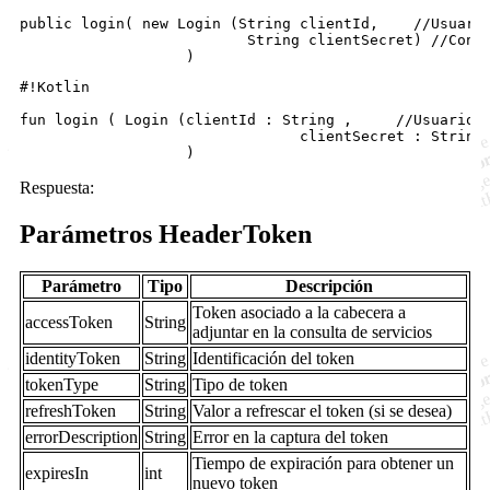
public login( new Login (String clientId,    //Usuario
                          String clientSecret) //Contr
#!Kotlin

fun login ( Login (clientId : String ,     //Usuario a
                                clientSecret : String 
Respuesta:
Parámetros HeaderToken
Parámetro
Tipo
Descripción
Token asociado a la cabecera a
accessToken
String
adjuntar en la consulta de servicios
identityToken
String
Identificación del token
tokenType
String
Tipo de token
refreshToken
String
Valor a refrescar el token (si se desea)
errorDescription
String
Error en la captura del token
Tiempo de expiración para obtener un
expiresIn
int
nuevo token