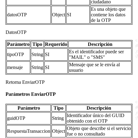
ciudadano
Es una objeto que
datosOTP
Object
SI
contiene los datos
de la OTP
DatosOTP
Parámetro
Tipo
Requerido
Descripción
Es el identificador puede ser
tipoOTP
String
SI
"MAIL" o "SMS"
Mensaje que se le envía al
mensaje
String
SI
usuario
Retorna EnviarOTP
Parámetros EnviarOTP
Parámetro
Tipo
Descripción
Identificador único del GUID
guidOTP
String
obtenido con el OTP
Objeto que describe si el servicio
RespuestaTransaccion
Object
fue o no consultado