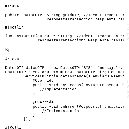
#!java

public EnviarOTP( String guidOTP, //Identificador únic
#!Kotlin

fun EnviarOTP(guidOTP: String, //Identificador único d
Ej:
#!java

DatosOTP datosOTP = new DatosOTP("SMS", "mensaje");

EnviarOTPIn enviarOTPIn = new EnviarOTPIn("guidCiudada
        ServicesOlimpia.getInstance().enviarOTP(enviar
            @Override

            public void onSuccess(EnviarOTP sendOTP) {
               //Implementación

            }

            @Override

            public void onError(RespuestaTransaccion t
                //Implementación

            }

#!Kotlin
