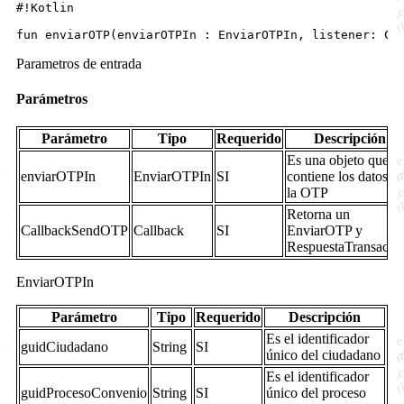
#!Kotlin

Parametros de entrada
Parámetros
Parámetro
Tipo
Requerido
Descripción
Es una objeto que
enviarOTPIn
EnviarOTPIn
SI
contiene los datos d
la OTP
Retorna un
CallbackSendOTP
Callback
SI
EnviarOTP y
RespuestaTransacci
EnviarOTPIn
Parámetro
Tipo
Requerido
Descripción
Es el identificador
guidCiudadano
String
SI
único del ciudadano
Es el identificador
guidProcesoConvenio
String
SI
único del proceso