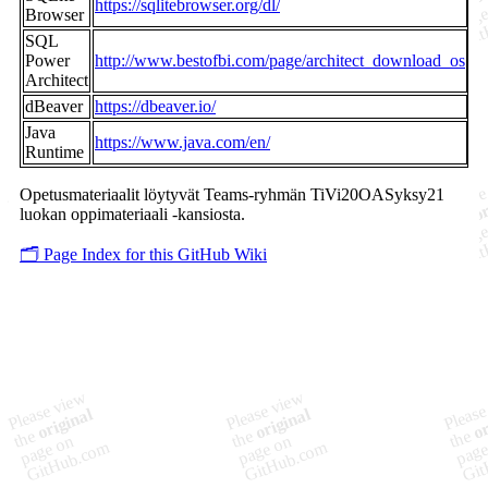
https://sqlitebrowser.org/dl/
Browser
SQL
Power
http://www.bestofbi.com/page/architect_download_os
Architect
dBeaver
https://dbeaver.io/
Java
https://www.java.com/en/
Runtime
Opetusmateriaalit löytyvät Teams-ryhmän TiVi20OASyksy21
luokan oppimateriaali -kansiosta.
🗂️ Page Index for this GitHub Wiki