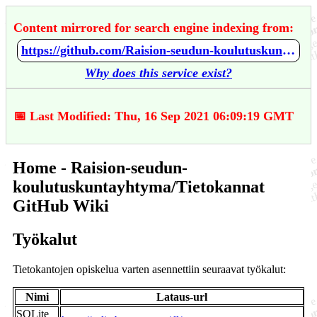
Content mirrored for search engine indexing from:
https://github.com/Raision-seudun-koulutuskuntayhtyma/Tietokannat/wiki/Home
Why does this service exist?
📅 Last Modified: Thu, 16 Sep 2021 06:09:19 GMT
Home - Raision-seudun-
koulutuskuntayhtyma/Tietokannat
GitHub Wiki
Työkalut
Tietokantojen opiskelua varten asennettiin seuraavat työkalut:
Nimi
Lataus-url
SQLite