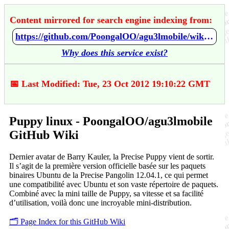
Content mirrored for search engine indexing from:
https://github.com/PoongalOO/agu3lmobile/wiki/Puppy-linux
Why does this service exist?
📅 Last Modified: Tue, 23 Oct 2012 19:10:22 GMT
Puppy linux - PoongalOO/agu3lmobile
GitHub Wiki
Dernier avatar de Barry Kauler, la Precise Puppy vient de sortir.
Il s’agit de la première version officielle basée sur les paquets
binaires Ubuntu de la Precise Pangolin 12.04.1, ce qui permet
une compatibilité avec Ubuntu et son vaste répertoire de paquets.
Combiné avec la mini taille de Puppy, sa vitesse et sa facilité
d’utilisation, voilà donc une incroyable mini-distribution.
🗂️ Page Index for this GitHub Wiki