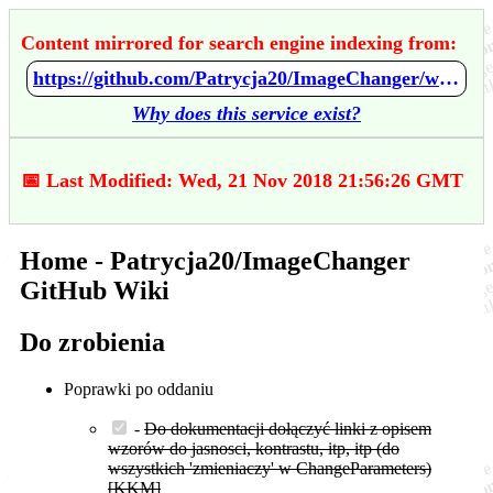
Content mirrored for search engine indexing from:
https://github.com/Patrycja20/ImageChanger/wiki/Home
Why does this service exist?
📅 Last Modified: Wed, 21 Nov 2018 21:56:26 GMT
Home - Patrycja20/ImageChanger
GitHub Wiki
Do zrobienia
Poprawki po oddaniu
-
Do dokumentacji dołączyć linki z opisem
wzorów do jasnosci, kontrastu, itp, itp (do
wszystkich 'zmieniaczy' w ChangeParameters)
[KKM]