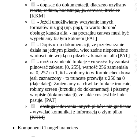
-
dopisac do dokumentacji, dlaczego uzylismy
reacta, reduxa, bootstrapa, js, canvasa, itrelelee
[KKM]
- Jeżeli umożliwiamy wczytanie innych
formatów niż jpg (np. png), to warto dorobić
obsługę kanału alfa. - na początku canvas musi być
wypełniany białym kolorem [PAT]
- Dopisac do dokumentacji, ze przetwarzanie
dziala na jednym pikselu, wiec zadne niepotrzebne
wartosci nie wejdą na piksele z kanałami alfa [PAT]
- można zamienić funkcję
by zamiast
truncate
pilnować zakresu [0, 255], wartość 256 zamieniała
na 0, 257 na 1, itd - zrobimy to w formie checkboxa.
jesli zaznaczony - to truncate przewija z 256 na 0
(daje dalej). Zmieniamy na chwilke funkcje truncate,
robimy screen (brzudki) do dokumentacji i piszemy
w opisie (dokumentacji), ze takie cos jest ble i nie
pasuje. [PAT]
-
obsługa ładowania innych plików niż graficzne
- wywalać komunikat z informacją o złym pliku
[KKM]
Komponent ChangeParameters