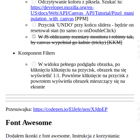
Odczytywanie koloru z piksela. Szukać tu:
https://developer.mozilla.org/en-
US/docs/Web/API/Canvas_API/Tutorial/Pixel_mani
pulation_with_canvas
[PPM]
Przycisk 'UNDO' przy końcu slidera - będzie on
resetował stan (to samo co onDoubleClick)
W JS obliczamy rozmiary monitora i robimy tak,
by canvas wypełniał go ładnie (tricky) [KKM]
Komponent Filters
W widoku pełnego podglądu obrazka, po
kliknięciu kliknięciu na przycisk, obrazek ma się
wyświetlić 1:1. Powtórne kliknięcie na przycisk z
powrotem wyświetla obrazek mieszczący się na
ekranie
Przesuwajka:
https://codepen.io/ElJefe/pen/XJdpEP
Font Awesome
Dodałem ikonki z font awesome. Instrukcja z korzystania: