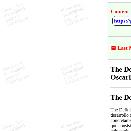
Content 
📅 Last 
The De
Oscar
The De
The Defini
desarrollo 
concretame
que consis
colocando d