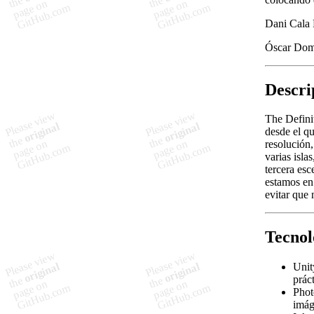
Dani Cala 
Óscar Dom
Descri
The Definit
desde el qu
resolución
varias isla
tercera esc
estamos en
evitar que 
Tecnol
Unit
prác
Phot
imág