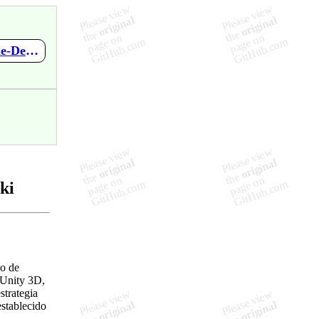
https://github.com/OscarD01/TheDefinitiveTowerDefense/wiki/The-Definitive-Tower-Defense
ki
lo de
 Unity 3D,
trategia
stablecido