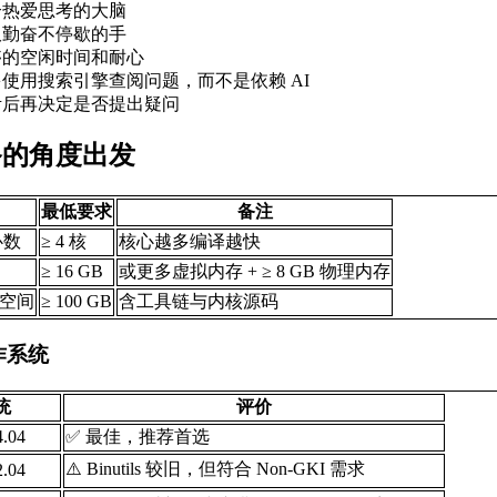
个热爱思考的大脑
双勤奋不停歇的手
够的空闲时间和耐心
使用搜索引擎查阅问题，而不是依赖 AI
考后再决定是否提出疑问
备的角度出发
最低要求
备注
心数
≥ 4 核
核心越多编译越快
≥ 16 GB
或更多虚拟内存 + ≥ 8 GB 物理内存
空间
≥ 100 GB
含工具链与内核源码
作系统
统
评价
4.04
✅ 最佳，推荐首选
⚠️ Binutils 较旧，但符合 Non-GKI 需求
2.04