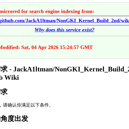
mirrored for search engine indexing from:
Why does this service exist?
Modified: Sat, 04 Apr 2026 15:24:57 GMT
- JackA1ltman/NonGKI_Kernel_Build_
b Wiki
需求
，请确认你满足以下条件。
的角度出发