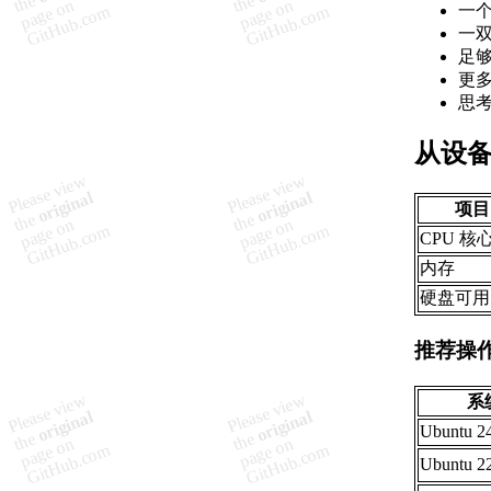
一
一
足
更多
思
从设
项目
CPU 核
内存
硬盘可用
推荐操
系
Ubuntu 2
Ubuntu 2