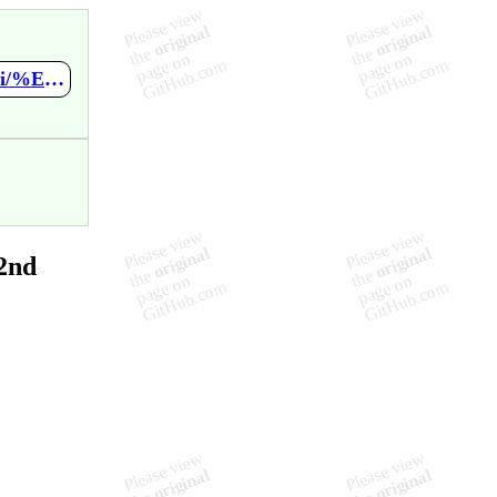
https://github.com/JackA1ltman/NonGKI_Kernel_Build_2nd/wiki/%E5%9F%BA%E7%A1%80%E9%9C%80%E6%B1%82
2nd