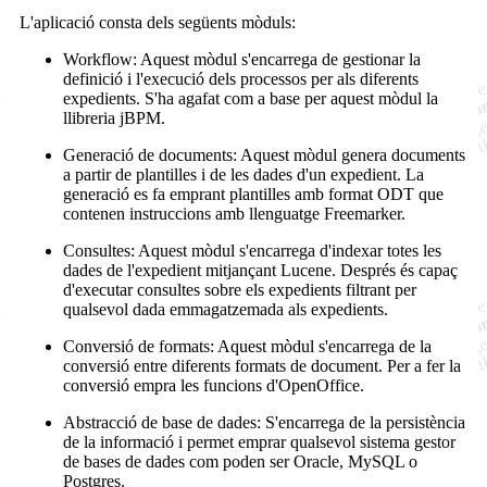
L'aplicació consta dels següents mòduls:
Workflow: Aquest mòdul s'encarrega de gestionar la
definició i l'execució dels processos per als diferents
expedients. S'ha agafat com a base per aquest mòdul la
llibreria jBPM.
Generació de documents: Aquest mòdul genera documents
a partir de plantilles i de les dades d'un expedient. La
generació es fa emprant plantilles amb format ODT que
contenen instruccions amb llenguatge Freemarker.
Consultes: Aquest mòdul s'encarrega d'indexar totes les
dades de l'expedient mitjançant Lucene. Després és capaç
d'executar consultes sobre els expedients filtrant per
qualsevol dada emmagatzemada als expedients.
Conversió de formats: Aquest mòdul s'encarrega de la
conversió entre diferents formats de document. Per a fer la
conversió empra les funcions d'OpenOffice.
Abstracció de base de dades: S'encarrega de la persistència
de la informació i permet emprar qualsevol sistema gestor
de bases de dades com poden ser Oracle, MySQL o
Postgres.