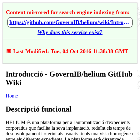
Content mirrored for search engine indexing from:
https://github.com/GovernIB/helium/wiki/Introducci%C3%B3
Why does this service exist?
📅 Last Modified: Tue, 04 Oct 2016 11:38:38 GMT
Introducció - GovernIB/helium GitHub
Wiki
Home
Descripció funcional
HELIUM és una plataforma per a l'automatització d'expedients
corporatius que facilita la seva implantació, reduïnt els temps de
desenvolupament i oferint als usuaris finals una vista homogènea
entre els diferents expedients. La plataforma està dissenyada