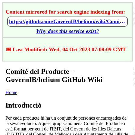
Content mirrored for search engine indexing from:
https://github.com/GovernIB/helium/wiki/Comit%C3%A8-del-Producte
Why does this service exist?
📅 Last Modified: Wed, 04 Oct 2023 07:08:09 GMT
Comitè del Producte -
GovernIB/helium GitHub Wiki
Home
Introducció
Per cada producte hi ha un conjunt de persones encarregades de
la seva evolució. Aquest grup s'anomena Comitè del Producte i
està format per gent de l'IBIT, del Govern de les Illes Balears
(DGIDT), del Consell de Mallorca i dels Ajuntaments de l'illa de