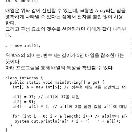
배열은 위와 같이 선언할 수 있는데, int형인 Array라는 점을
명확하게 나타낼 수 있다는 점에서 전자를 훨씬 많이 사용
한다.
그리고 구성 요소의 갯수를 선언하려면 아래와 같이 나타낸
다.
위 박스의 의미는, 변수 a는 길이가 5인 배열을 참조한다는
뜻이다.
아래 프로그램을 통해 배열의 특성을 확인할 수 있다.
class IntArray {

  public static void main(String[] args) {

   int[] a = new int[5]; // 정수형 배열 a를 선언하고 
   a[1] = 37; // a[1]에 37을 대입

   a[2] = 51;

   a[4] = a[1] * 2; // a[1]에 2를 곱한 값을 a[4]에 대입한다
   for (int i = 0; i < a.length; i++) // a[0]부터 a
    System.out.println("a[" + i + "] = " + a[i]);

  }
