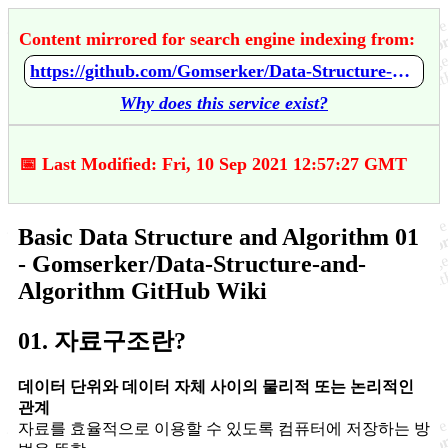
Content mirrored for search engine indexing from:
https://github.com/Gomserker/Data-Structure-and-Algorithm/wiki/Basic-Data-Structure-and-Algorithm---01
Why does this service exist?
📅 Last Modified: Fri, 10 Sep 2021 12:57:27 GMT
Basic Data Structure and Algorithm 01
- Gomserker/Data-Structure-and-
Algorithm GitHub Wiki
01. 자료구조란?
데이터 단위와 데이터 자체 사이의 물리적 또는 논리적인
관계
자료를 효율적으로 이용할 수 있도록 컴퓨터에 저장하는 방