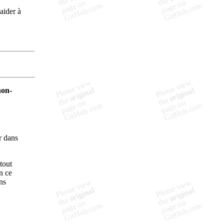
aider à
non-
r dans
tout
n ce
ns