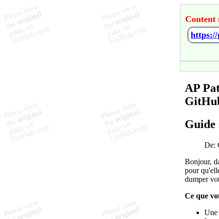
Content 
AP Pat
GitHu
Guide 
De:
Bonjour, d
pour qu'el
dumper vot
Ce que vo
Une