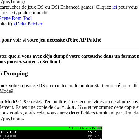
)
a/payloads
cartouches de jeux DS ou DSi Enhanced games. Cliquez
ici
pour vous 
ifier le type de cartouche.
Scene Rom Tool
ultatif)
xDelta Patcher
i
pour voir si votre jeu nécessite d'être AP Patché
oter que si vous avez déja dumpé votre cartouche dans un format 
us pouvez sauter la Section I.
 I: Dumping
mez votre console 3DS en maintenant le bouton Start enfoncé pour alle
Mode9.
odMode9 1.8.0 reste a l'écran titre, à des écrans vides ou ne allume pas 
lement. Faites une copie de
et renommez cette copie e
GodMode9.firm
vous voulez, après cela, vous aurez
deux
fichiers terminant par .firm da
.
a/payloads