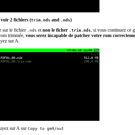
voir 2 fichiers (
and
)
trim.nds
.nds
 sur le fichier
et
non le ficher
, si vous continuez ce 
.nds
.trim.nds
rom trimmée,
vous serez incapable de patcher votre rom correcteme
yez sur A.
yez sur A sur
Copy to gm9/out