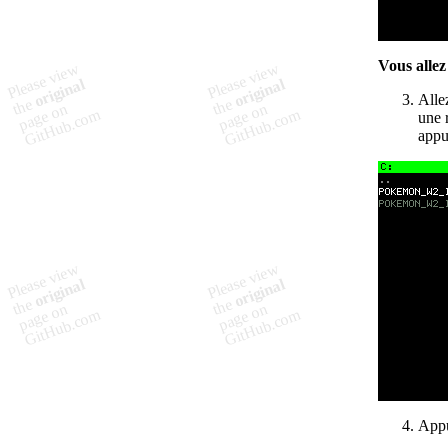
Vous allez 
Allez
une 
appu
Appu