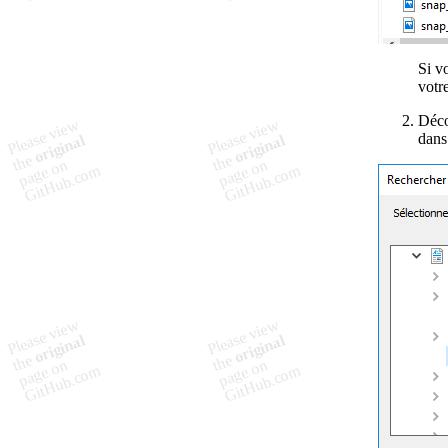
Si v
votre
Déco
dans