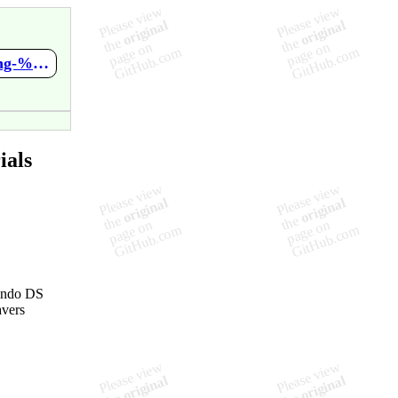
https://github.com/GlazedBelmont/3DS-Tutorials/wiki/AP-Patching-%5BFrench%5D
ials
tendo DS
avers