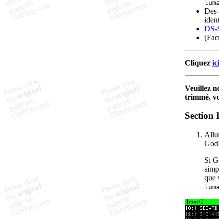
lum
Des 
ident
DS-
(Fac
Cliquez
ic
Veuillez n
trimmé, vo
Section
Allu
God
Si G
simp
que 
lum