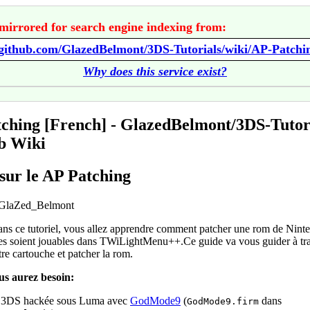
mirrored for search engine indexing from:
Why does this service exist?
ching [French] - GlazedBelmont/3DS-Tutor
b Wiki
sur le AP Patching
 GlaZed_Belmont
ans ce tutoriel, vous allez apprendre comment patcher une rom de Nin
les soient jouables dans TWiLightMenu++.Ce guide va vous guider à tr
re cartouche et patcher la rom.
us aurez besoin:
 3DS hackée sous Luma avec
GodMode9
(
dans
GodMode9.firm