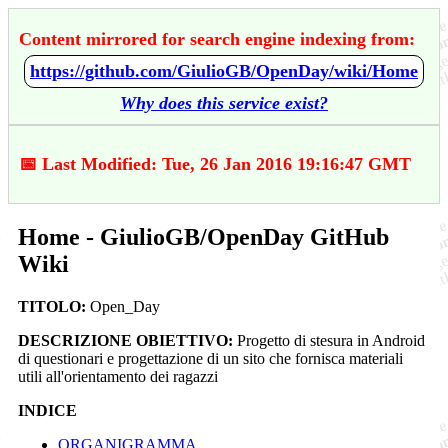
Content mirrored for search engine indexing from:
https://github.com/GiulioGB/OpenDay/wiki/Home
Why does this service exist?
📅 Last Modified: Tue, 26 Jan 2016 19:16:47 GMT
Home - GiulioGB/OpenDay GitHub
Wiki
TITOLO:
Open_Day
DESCRIZIONE OBIETTIVO:
Progetto di stesura in Android
di questionari e progettazione di un sito che fornisca materiali
utili all'orientamento dei ragazzi
INDICE
ORGANIGRAMMA