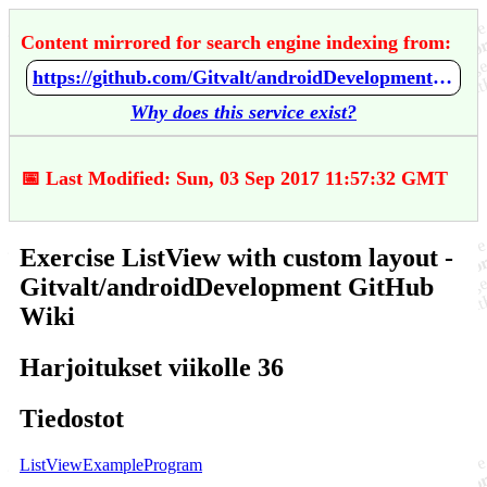
Content mirrored for search engine indexing from:
https://github.com/Gitvalt/androidDevelopment/wiki/Exercise-ListView-with-custom-layout
Why does this service exist?
📅 Last Modified: Sun, 03 Sep 2017 11:57:32 GMT
Exercise ListView with custom layout -
Gitvalt/androidDevelopment GitHub
Wiki
Harjoitukset viikolle 36
Tiedostot
ListViewExampleProgram