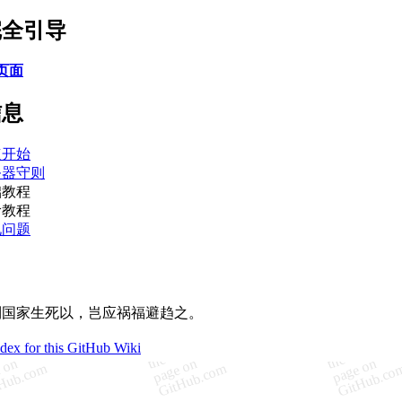
完全引导
页面
信息
速开始
务器守则
础教程
阶教程
见问题
利国家生死以，岂应祸福避趋之。
ndex for this GitHub Wiki