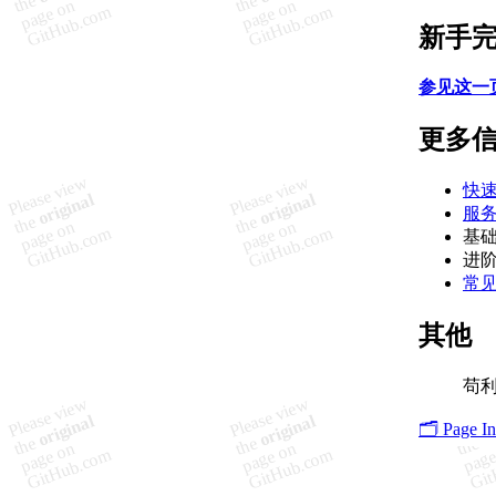
新手
参见这一
更多
快
服
基
进
常
其他
苟
🗂️ Page I