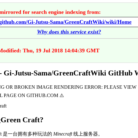
mirrored for search engine indexing from:
//github.com/Gi-Jutsu-Sama/GreenCraftWiki/wiki/Home
Why does this service exist?
Modified: Thu, 19 Jul 2018 14:04:39 GMT
- Gi-Jutsu-Sama/GreenCraftWiki GitHub 
reen Craft?
Craft 是一台拥有多种玩法的
Minecraft
线上服务器。