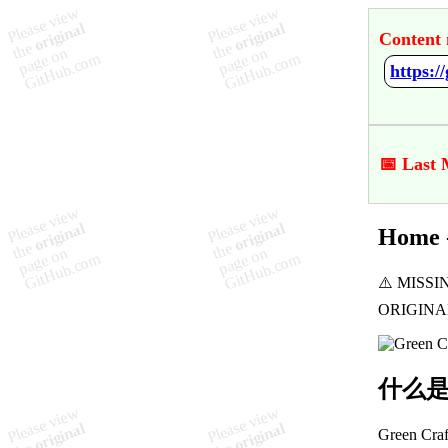
Content 
https:
📅 Last 
Home 
什么是G
Green 