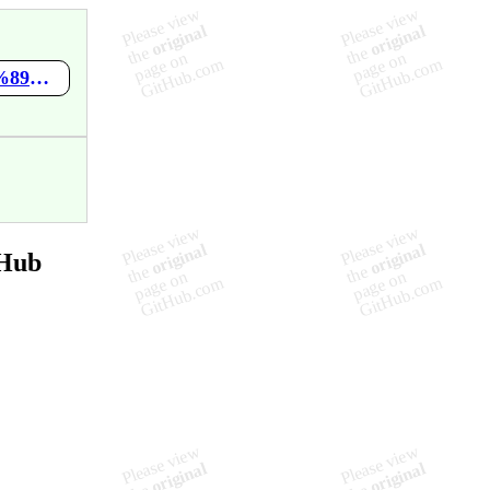
https://github.com/Gaohaoyang/gaohaoyang.github.io/wiki/%E5%89%8D%E7%AB%AF%E8%B5%84%E6%BA%90
tHub