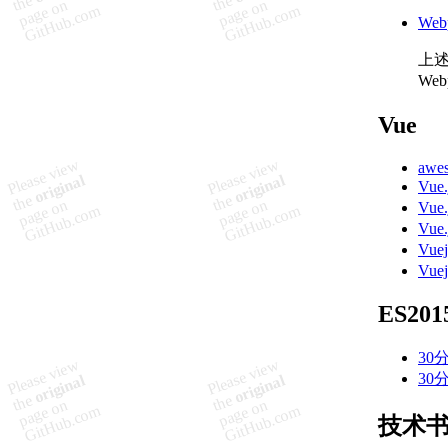
We
上
We
Vue
awe
Vue
Vue
Vue
Vue
Vu
ES201
30
30
技术