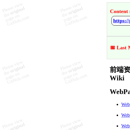
Content 
📅 Last 
前端资源 
Wiki
WebPa
We
We
We