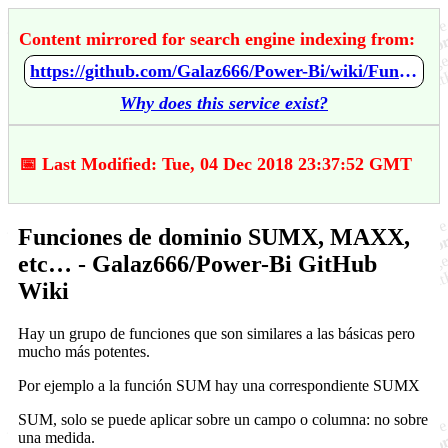
Content mirrored for search engine indexing from:
https://github.com/Galaz666/Power-Bi/wiki/Funciones-de-dominio-SUMX%2C-MAXX%2C-etc%E2%80%A6
Why does this service exist?
📅 Last Modified: Tue, 04 Dec 2018 23:37:52 GMT
Funciones de dominio SUMX, MAXX,
etc… - Galaz666/Power-Bi GitHub
Wiki
Hay un grupo de funciones que son similares a las básicas pero
mucho más potentes.
Por ejemplo a la función SUM hay una correspondiente SUMX
SUM, solo se puede aplicar sobre un campo o columna: no sobre
una medida.