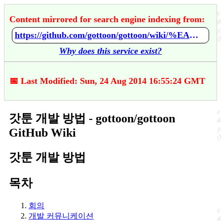
Content mirrored for search engine indexing from:
https://github.com/gottoon/gottoon/wiki/%EA%B0%93%ED%88%B0-%EA%B0%9C%EB%B0%9C-%EB%B0%A9%EB%B2%95
Why does this service exist?
📅 Last Modified: Sun, 24 Aug 2014 16:55:24 GMT
갓툰 개발 방법 - gottoon/gottoon
GitHub Wiki
갓툰 개발 방법
목차
회의
개발 커뮤니케이션